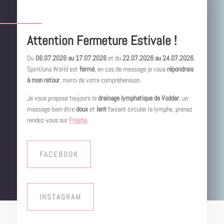
Attention Fermeture Estivale !
Du
06.07.2026 au 17.07.2026
et du
22.07.2026 au 24.07.2026
,
Spiritluna World est
fermé
, en cas de message je vous
répondrais
à mon retour
, merci de votre compréhension.
Je vous propose toujours le
drainage lymphatique de Vodder
, un
massage bien-être
doux
et
lent
faisant circuler la lymphe, prenez
rendez-vous sur
Fresha.
FACEBOOK
INSTAGRAM